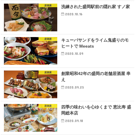
居酒屋
洗練された盛岡駅前の隠れ家 すノ家
2020.10.16
居酒屋
キューバサンドをライム鬼盛りのモ
ヒートで Meeats
2020.10.09
居酒屋
創業昭和42年の盛岡の老舗居酒屋 串
え
2020.09.25
居酒屋
四季の味わいを心ゆくまで 恵比寿 盛
岡総本店
2020.09.18