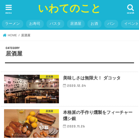
いわてのこと
menu
search
ラーメン
お寿司
パスタ
居酒屋
お酒
パン
イベン
HOME
居酒屋
居酒屋
居酒屋
美味しさは無限大！ ダコッタ
2020.12.04
居酒屋
本格派の手作り燻製をフィーチャー
燻シ銀
2020.11.26