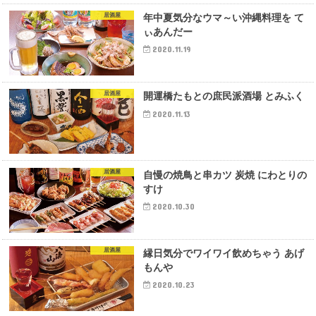
居酒屋
年中夏気分なウマ～い沖縄料理を て
ぃあんだー
2020.11.19
居酒屋
開運橋たもとの庶民派酒場 とみふく
2020.11.13
居酒屋
自慢の焼鳥と串カツ 炭焼 にわとりの
すけ
2020.10.30
居酒屋
縁日気分でワイワイ飲めちゃう あげ
もんや
2020.10.23