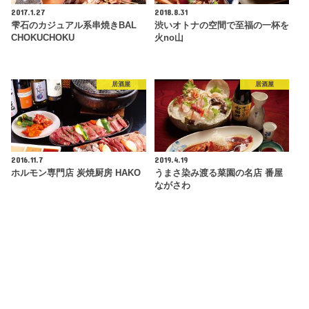
2017.1.27
2018.8.31
雫石のカジュアル系串焼きBAL
渋いオトナの空間で至福の一杯を
CHOKUCHOKU
火no山
居酒屋
居酒屋
2016.11.7
2019.4.19
ホルモン専門店 炭焼厨房 HAKO
うまさ染み渡る菜園の名店 番屋
ながさわ