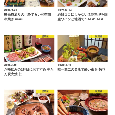
2018.9.28
2019.12.23
映画館通りの小粋で旨い和空間
絶対ココにしかない名物料理を国
串焼き maru
産ワインと地酒で SALASALA
居酒屋
居酒屋
2018.3.16
2020.7.10
八幡飲みの1軒目におすすめ 牛た
唯一無二の名店で酔い夜を 菊花
ん炭火焼 仁
居酒屋
居酒屋