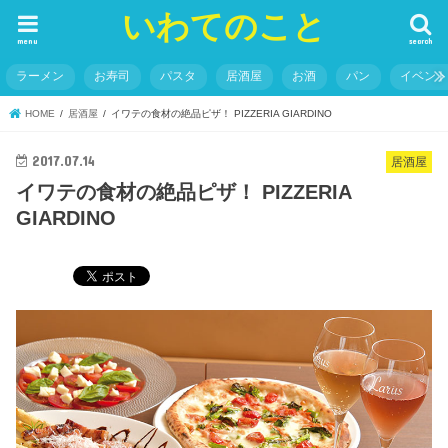
いわてのこと
menu
search
ラーメン
お寿司
パスタ
居酒屋
お酒
パン
イベン
HOME
居酒屋
イワテの食材の絶品ピザ！ PIZZERIA GIARDINO
2017.07.14
居酒屋
イワテの食材の絶品ピザ！ PIZZERIA
GIARDINO