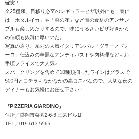
確実！
全25種類、目移り必至のレギュラーピザ以外にも、春に
は「ホタルイカ」や「菜の花」など旬の食材のアンサン
ブルも楽しめたりするので、味にうるさいピザ好きから
の信頼も抜群に厚いのだ。
写真の通り、系列の人気イタリアンバル「グラーノドォ
ーロ」仕込みの華麗なアンティパストや肉料理などもお
手頃プライスで大人気♪
スパークリングを含めて10種類揃ったワインはグラスで
500円とコチラもなかなかの高コスパなので、大切な夜の
ディナーもお気軽にお任せ下さい！
『PIZZERIA GIARDINO』
住所／盛岡市菜園2-6-6 三栄ビル1F
TEL／019-613-5565