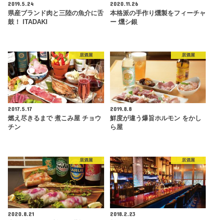
2019.5.24
2020.11.26
県産ブランド肉と三陸の魚介に舌
本格派の手作り燻製をフィーチャ
鼓！ ITADAKI
ー 燻シ銀
居酒屋
居酒屋
2017.5.17
2019.8.8
燃え尽きるまで 煮こみ屋 チョウ
鮮度が違う爆旨ホルモン をかし
チン
ら屋
居酒屋
居酒屋
2020.8.21
2018.2.23