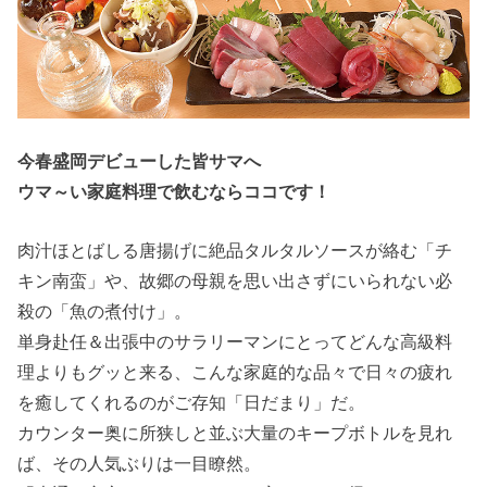
今春盛岡デビューした皆サマへ
ウマ～い家庭料理で飲むならココです！
肉汁ほとばしる唐揚げに絶品タルタルソースが絡む「チ
キン南蛮」や、故郷の母親を思い出さずにいられない必
殺の「魚の煮付け」。
単身赴任＆出張中のサラリーマンにとってどんな高級料
理よりもグッと来る、こんな家庭的な品々で日々の疲れ
を癒してくれるのがご存知「日だまり」だ。
カウンター奥に所狭しと並ぶ大量のキープボトルを見れ
ば、その人気ぶりは一目瞭然。