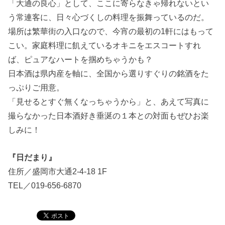
「大通の良心」として、ここに寄らなきゃ帰れないとい
う常連客に、日々心づくしの料理を振舞っているのだ。
場所は繁華街の入口なので、今宵の最初の1軒にはもって
こい。家庭料理に飢えているオキニをエスコートすれ
ば、ピュアなハートを掴めちゃうかも？
日本酒は県内産を軸に、全国から選りすぐりの銘酒をた
っぷりご用意。
「見せるとすぐ無くなっちゃうから」と、あえて写真に
撮らなかった日本酒好き垂涎の１本との対面もぜひお楽
しみに！
『日だまり』
住所／盛岡市大通2-4-18 1F
TEL／019-656-6870