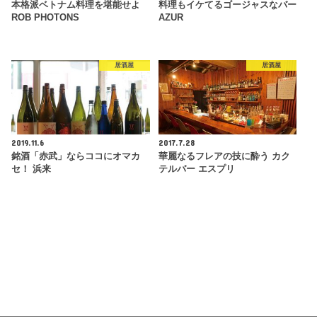
本格派ベトナム料理を堪能せよ
料理もイケてるゴージャスなバー
ROB PHOTONS
AZUR
居酒屋
居酒屋
2019.11.6
2017.7.28
銘酒「赤武」ならココにオマカ
華麗なるフレアの技に酔う カク
セ！ 浜来
テルバー エスプリ