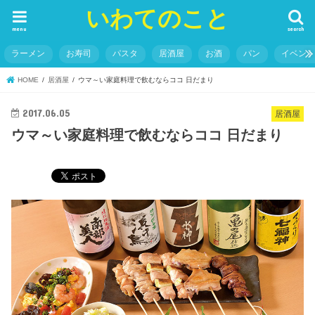
いわてのこと
menu
search
ラーメン
お寿司
パスタ
居酒屋
お酒
パン
イベン
HOME
居酒屋
ウマ～い家庭料理で飲むならココ 日だまり
2017.06.05
居酒屋
ウマ～い家庭料理で飲むならココ 日だまり