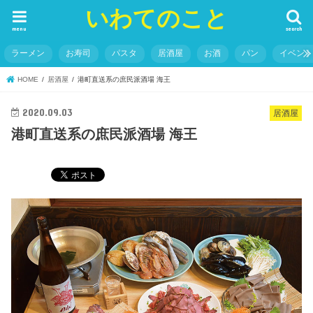
いわてのこと
menu
search
ラーメン
お寿司
パスタ
居酒屋
お酒
パン
イベン
HOME
居酒屋
港町直送系の庶民派酒場 海王
2020.09.03
居酒屋
港町直送系の庶民派酒場 海王