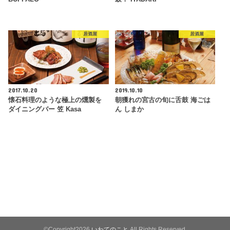
居酒屋
居酒屋
2017.10.20
2019.10.10
懐石料理のような極上の燻製を
朝獲れの宮古の旬に舌鼓 海ごは
ダイニングバー 笠 Kasa
ん しまか
©Copyright2026
いわてのこと
.All Rights Reserved.