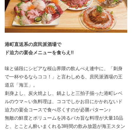
港町直送系の庶民派酒場で
ド迫力の宴会メニューを食らえ!!
味と値段にシビアな桜山界隈の飲んべえ連中に、「刺身
で一杯やるならココ！」と言わしめる、庶民派酒場の王
道店「海王」。
刺身よし、炭火焼よし、鍋よしと三拍子揃った港町レベ
ルのウマ～い魚料理は、ココでしかお目にかかれないド
迫力の宴会コースで食べ尽くすのが必勝パターン♪
無敵の鮮度とボリュームを誇るバカ旨な料理が大量10品
と、とことん酔いまくれる3時間の飲み放題が海王スタン