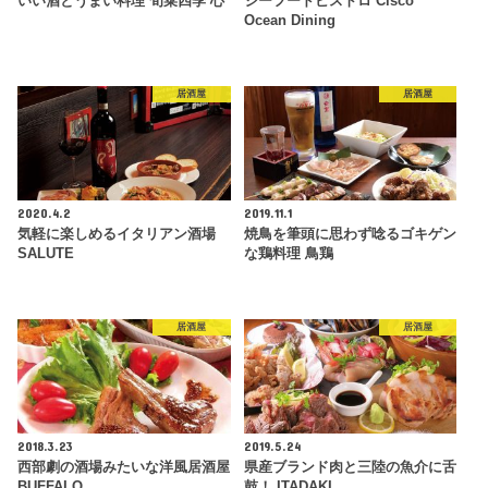
いい酒とうまい料理 旬菜四季 心
シーフードビストロ Cisco
Ocean Dining
居酒屋
居酒屋
2020.4.2
2019.11.1
気軽に楽しめるイタリアン酒場
焼鳥を筆頭に思わず唸るゴキゲン
SALUTE
な鶏料理 鳥鶏
居酒屋
居酒屋
2018.3.23
2019.5.24
西部劇の酒場みたいな洋風居酒屋
県産ブランド肉と三陸の魚介に舌
BUFFALO
鼓！ ITADAKI