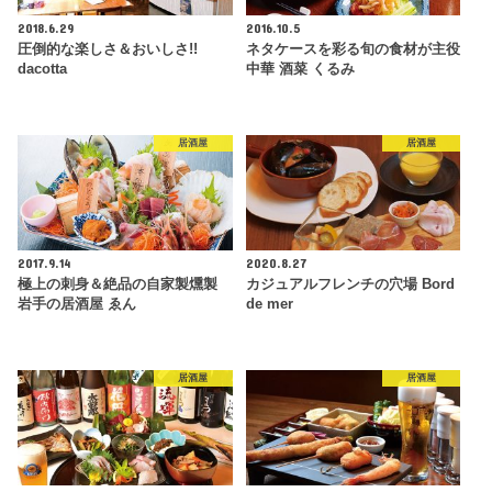
2018.6.29
2016.10.5
圧倒的な楽しさ＆おいしさ!!
ネタケースを彩る旬の食材が主役
dacotta
中華 酒菜 くるみ
居酒屋
居酒屋
2017.9.14
2020.8.27
極上の刺身＆絶品の自家製燻製
カジュアルフレンチの穴場 Bord
岩手の居酒屋 ゑん
de mer
居酒屋
居酒屋