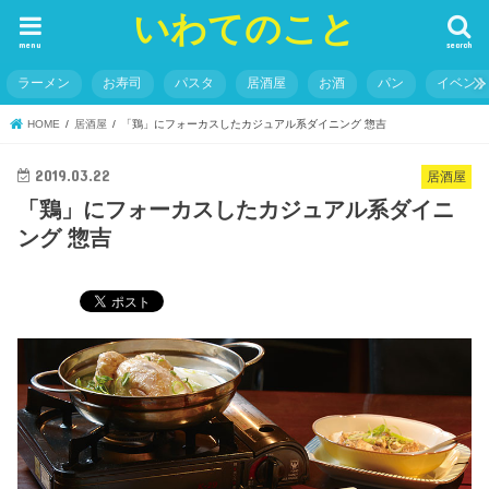
いわてのこと
menu
search
ラーメン
お寿司
パスタ
居酒屋
お酒
パン
イベン
HOME
居酒屋
「鶏」にフォーカスしたカジュアル系ダイニング 惣吉
2019.03.22
居酒屋
「鶏」にフォーカスしたカジュアル系ダイニ
ング 惣吉