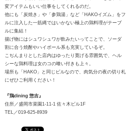
変アイテムもいい仕事をしてくれるのだ。
他にも「炭焼き」や「参鶏湯」など「HAKOイズム」をフ
ルに注入した一筋縄ではいかない極上の鶏料理がテーブ
ルに集結！
揚げ物にはシュワシュワが飲みたいってことで、ソーダ
割に合う焼酎やハイボール系も充実しているぞ。
こぢんまりとした店内はゆったり寛げる雰囲気で、ヘル
シーな鶏料理は女のコの喰い付きも上々。
場所も「HAKO」と同じビルなので、肉気分の夜の切り札
にぜひご利用ください！
『鶏dining 惣吉』
住所／盛岡市菜園1-11-1 佐々木ビル1F
TEL／019-625-8939