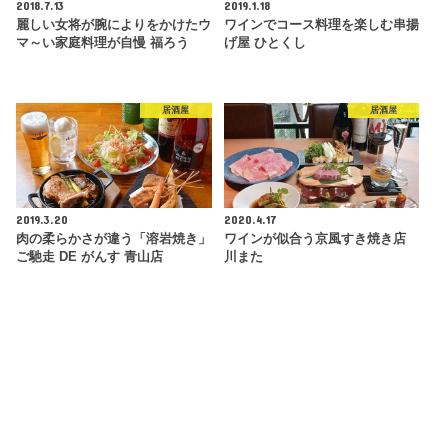
2018.7.13
2019.1.18
麗しい女将が腕によりをかけたウ
ワインでコース料理を楽しむ串揚
マ～い家庭料理が自慢 福ろう
げ屋 ひとくし
居酒屋
居酒屋
2019.3.20
2020.4.17
肉の柔らかさが違う「溶岩焼き」
ワインが似合う京風すき焼き店
ご馳走 DE がんす 青山店
川また