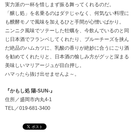
実力派の一杯を惜しまず振る舞ってくれるのだ。
「醸し処」を名乗るのはダテじゃなく、何気ない料理に
も醗酵モノで風味を加えるひと手間が心憎いばかり。
ニンニク風味でソテーした牡蠣を、今飲んでいるのと同
じ日本酒でフランベしてくれたり、ブルーチーズを挟ん
だ絶品のハムカツに、乳酸の香りが絶妙に合うにごり酒
を勧めてくれたりと、日本酒の愉しみ方がグッと深まる
美味しいマリアージュが目白押し。
ハマったら抜け出せませんよ～。
『かもし処 陽-SUN-』
住所／盛岡市内丸4-1
TEL／019-681-3400