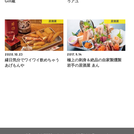
Gin蔵
ゥアユ
居酒屋
居酒屋
2020.10.23
2017.9.14
縁日気分でワイワイ飲めちゃう
極上の刺身＆絶品の自家製燻製
あげもんや
岩手の居酒屋 ゑん