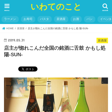
いわてのこと
menu
search
ラーメン
お寿司
パスタ
居酒屋
お酒
パン
イベン
HOME
居酒屋
店主が惚れこんだ全国の銘酒に舌鼓 かもし処 陽-SUN-
2019.05.31
居酒屋
店主が惚れこんだ全国の銘酒に舌鼓 かもし処
陽-SUN-