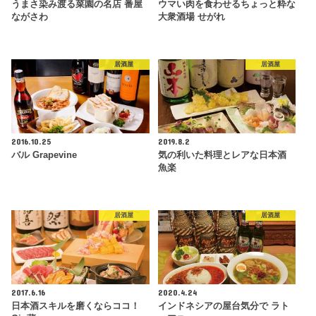
うまさ染み渡る菜園の名店 番屋
ウマい肉を食わせるちょっと粋な
ながさわ
大衆酒場 せがれ
居酒屋
居酒屋
2016.10.25
2019.8.2
バル Grapevine
気の利いた料理とレアな日本酒
魚楽
居酒屋
居酒屋
2017.6.16
2020.4.24
日本酒スキルを磨くならココ！
インドネシアの屋台気分で ラト