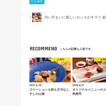
お寿司
渋い佇まいに新しいセンスがキラリ 炭火焼鳥 
RECOMMEND
こちらの記事も人気です。
お寿司
お寿
2017.6.30
2016.8.31
ロケーションも味も文句なし
オリジナルメニューが人
すしの山留
狗寿司