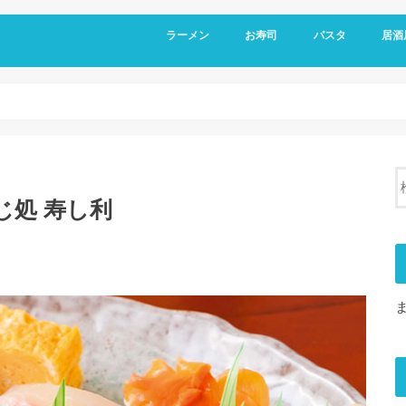
ラーメン
お寿司
パスタ
居酒
じ処 寿し利