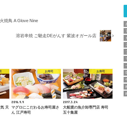
A Glove Nine
溶岩串焼 ご馳走DEがんす 紫波オガール店
司
お寿司
お寿司
2016.9.9
2017.3.24
気 天
マグロにこだわるお寿司屋さ
大船渡の魚介卸専門店 寿司
ん 江戸寿司
五十集屋