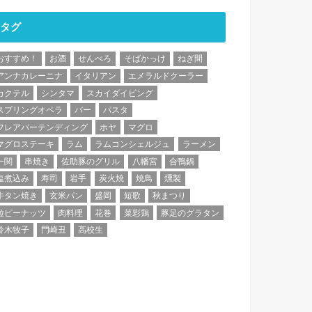
タグ
おすすめ！
お酒
せんべろ
そばかっけ
ねぎ間
アンナカレーニナ
イタリアン
エメラルドクーラー
カクテル
シンタマ
スカイダイビング
スプリングオペラ
バー
パスタ
フレアバーテンディング
ホヤ
マグロ
マグロステーキ
ラム
ラムコンシェルジュ
ラーメン
一関
串焼き
佐助豚のグリル
八幡宮
合鴨鍋
塩煮込み
寿司
岩手
炭火焼
焼鳥
燻製
牛タン焼き
玄米パン
盛岡
短歌
秋まつり
粒ピーナッツ
肉料理
花巻
菜彩鶏
豚足のグラタン
鈴木牧子
門崎丑
高校生