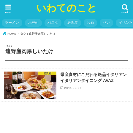
いわてのこと
menu
search
ラーメン
お寿司
パスタ
居酒屋
お酒
パン
イベン
HOME
タグ : 遠野産肉厚しいたけ
遠野産肉厚しいたけ
居酒屋
県産食材にこだわる絶品イタリアン
イタリアンダイニング AVAZ
2016.09.28