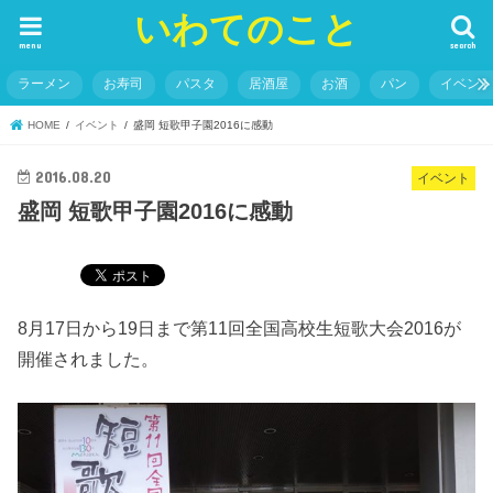
いわてのこと
menu
search
ラーメン
お寿司
パスタ
居酒屋
お酒
パン
イベン
HOME
イベント
盛岡 短歌甲子園2016に感動
2016.08.20
イベント
盛岡 短歌甲子園2016に感動
8月17日から19日まで第11回全国高校生短歌大会2016が
開催されました。