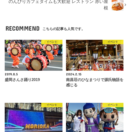
のんびりカフェタイムも大歓迎 レストラン 赤い屋
根
RECOMMEND
こちらの記事も人気です。
イベント
イベント
2019.8.5
2024.2.15
盛岡さんさ踊り2019
南昌荘のひなまつりで源氏物語を
感じる
イベント
イベント