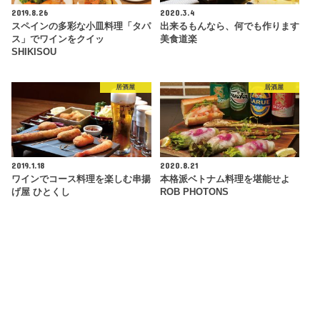
2019.8.26
2020.3.4
スペインの多彩な小皿料理「タパ
出来るもんなら、何でも作ります
ス」でワインをクイッ
美食道楽
SHIKISOU
居酒屋
居酒屋
2019.1.18
2020.8.21
ワインでコース料理を楽しむ串揚
本格派ベトナム料理を堪能せよ
げ屋 ひとくし
ROB PHOTONS