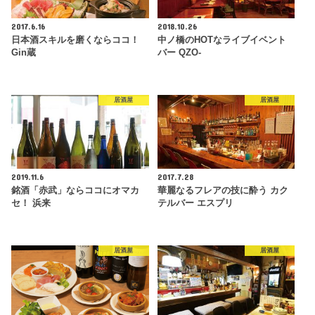
2017.6.16
2018.10.26
日本酒スキルを磨くならココ！
中ノ橋のHOTなライブイベント
Gin蔵
バー QZO-
居酒屋
居酒屋
2019.11.6
2017.7.28
銘酒「赤武」ならココにオマカ
華麗なるフレアの技に酔う カク
セ！ 浜来
テルバー エスプリ
居酒屋
居酒屋