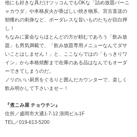
他にも好きな具だけツッコんでもOKな「詰め放題バーニ
ャカウダ」や本格炭火が香ばしい焼き物系、宮古直送の
朝獲れの刺身など、ボーダレスな旨いものたちが目白押
し！
ちなみに宴会ならほとんどの方が頼むであろう「飲み放
題」も男気満載で、「飲み放題専用メニューなんてダサ
いことはしません！」と、ここならではの「もっきりワ
イン」から本格焼酎まで在庫のある品はなんでもオーダ
ーできてしまうのだ。
ノリのいい厨房をぐるりと囲んだカウンターで、楽しく
飲み明かして下さいませ～！
『煮こみ屋 チョウチン』
住所／盛岡市大通1-7-12 浪岡ビル1F
TEL／019-613-5200