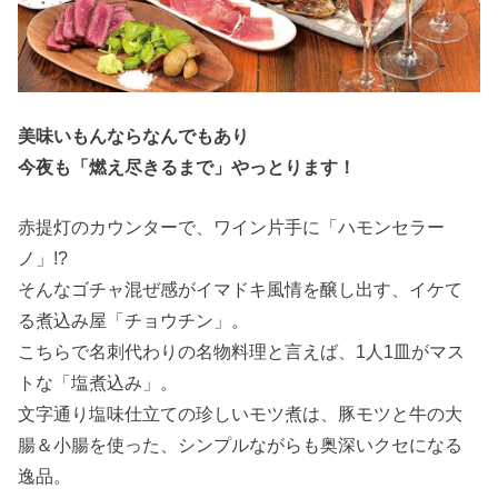
美味いもんならなんでもあり
今夜も「燃え尽きるまで」やっとります！
赤提灯のカウンターで、ワイン片手に「ハモンセラー
ノ」!?
そんなゴチャ混ぜ感がイマドキ風情を醸し出す、イケて
る煮込み屋「チョウチン」。
こちらで名刺代わりの名物料理と言えば、1人1皿がマス
トな「塩煮込み」。
文字通り塩味仕立ての珍しいモツ煮は、豚モツと牛の大
腸＆小腸を使った、シンプルながらも奥深いクセになる
逸品。