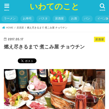
いわてのこと
menu
search
ラーメン
お寿司
パスタ
居酒屋
お酒
パン
イベン
HOME
居酒屋
燃え尽きるまで 煮こみ屋 チョウチン
2017.05.17
居酒屋
燃え尽きるまで 煮こみ屋 チョウチン