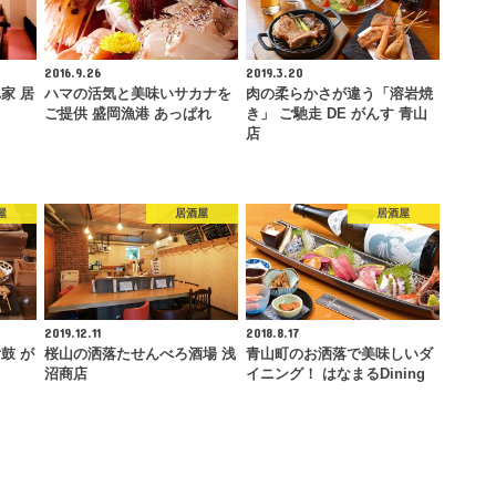
2016.9.26
2019.3.20
家 居
ハマの活気と美味いサカナを
肉の柔らかさが違う「溶岩焼
ご提供 盛岡漁港 あっぱれ
き」 ご馳走 DE がんす 青山
店
屋
居酒屋
居酒屋
2019.12.11
2018.8.17
鼓 が
桜山の洒落たせんべろ酒場 浅
青山町のお洒落で美味しいダ
沼商店
イニング！ はなまるDining