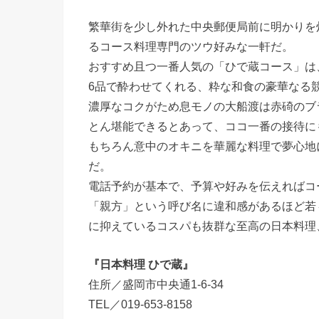
繁華街を少し外れた中央郵便局前に明かりを
るコース料理専門のツウ好みな一軒だ。
おすすめ且つ一番人気の「ひで蔵コース」は
6品で酔わせてくれる、粋な和食の豪華なる
濃厚なコクがため息モノの大船渡は赤碕のブ
とん堪能できるとあって、ココ一番の接待に
もちろん意中のオキニを華麗な料理で夢心地
だ。
電話予約が基本で、予算や好みを伝えればコ
「親方」という呼び名に違和感があるほど若
に抑えているコスパも抜群な至高の日本料理
『日本料理 ひで蔵』
住所／盛岡市中央通1-6-34
TEL／019-653-8158