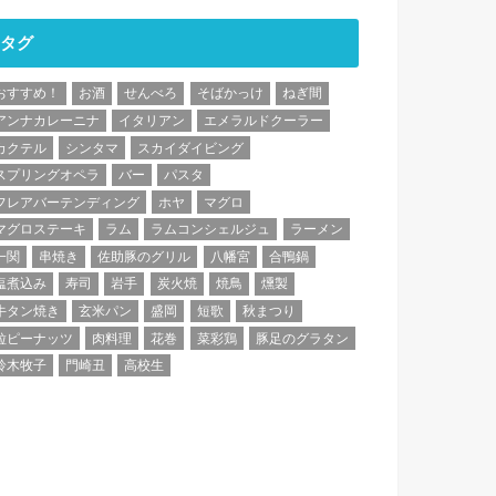
タグ
おすすめ！
お酒
せんべろ
そばかっけ
ねぎ間
アンナカレーニナ
イタリアン
エメラルドクーラー
カクテル
シンタマ
スカイダイビング
スプリングオペラ
バー
パスタ
フレアバーテンディング
ホヤ
マグロ
マグロステーキ
ラム
ラムコンシェルジュ
ラーメン
一関
串焼き
佐助豚のグリル
八幡宮
合鴨鍋
塩煮込み
寿司
岩手
炭火焼
焼鳥
燻製
牛タン焼き
玄米パン
盛岡
短歌
秋まつり
粒ピーナッツ
肉料理
花巻
菜彩鶏
豚足のグラタン
鈴木牧子
門崎丑
高校生