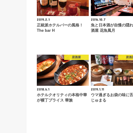
2019.2.1
2016.10.7
正統派ホテルバーの風格！
魚と日本酒が自慢の隠れ
The bar H
酒屋 花魚風月
居酒屋
居酒
2018.6.1
2019.1.11
ホテルクオリティの本格中華
ウマ過ぎるお袋の味に舌
が横丁プライス 華族
じゅまる