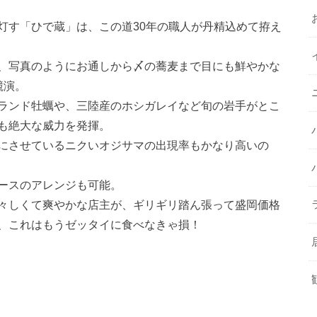
灯す「ひで蔵」は、この道30年の職人が丹精込めて拵え
、写真のようにお通しから〆の蕎麦まで目にも鮮やかな
競演。
ランド牡蠣や、三陸産のホシガレイなど旬の岩手がとこ
も絶大な威力を発揮。
にさせているニクいオジサマの出現率もかなり高いの
ースのアレンジも可能。
々しくて爽やかな店主が、ギリギリ踏ん張って盛岡価格
、これはもうゼッタイに食べなきゃ損！