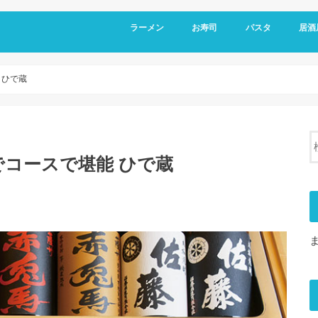
ラーメン
お寿司
パスタ
居酒
 ひで蔵
コースで堪能 ひで蔵