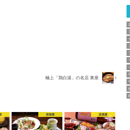
極上「鶏白湯」の名店 東座
屋
居酒屋
居酒屋