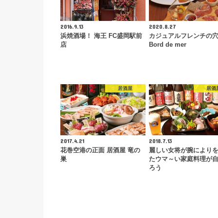
2016.9.13
2020.8.27
浜焼酒場！ 海王 FC盛岡駅前
カジュアルフレンチの
店
Bord de mer
居酒屋
居酒
2017.4.21
2018.7.13
花巻空港の正面 居酒屋 竜の
麗しい女将が腕により
巣
たウマ～い家庭料理が自
ろう