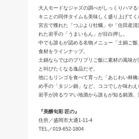
大人モードなジャズの調べがしっくりハマる
キニとの同伴タイムも美味しく盛り上げてく
宮古で獲れた「つぶより牡蠣」や「住田産清
れた岩手の「うまいもん」が目白押し。
中でも誰もが認める名物メニュー「土鍋ご飯
食材をラインナップ。
土鍋ならではのプリプリご飯に素材の風味が
と叫びたくなる逸品だぞ。
他にもリンゴを食べて育った「あじわい林檎
め手の「タジン鍋」など、ココでしか味わえ
岩手が誇るウマい地酒から誰もが知る銘酒、
『美醸旬彩 匠の』
住所／盛岡市大通1-11-4
TEL／019-652-1804