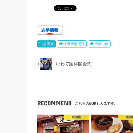
居酒屋
住田産清流鶏
土鍋ご飯
いわて国体開会式
RECOMMEND
こちらの記事も人気です。
居酒屋
居酒