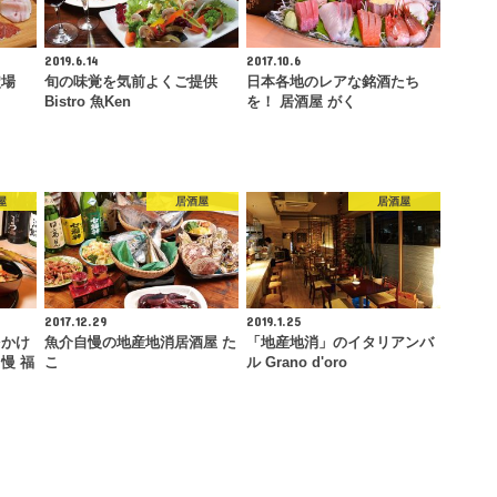
2019.6.14
2017.10.6
穴場
旬の味覚を気前よくご提供
日本各地のレアな銘酒たち
Bistro 魚Ken
を！ 居酒屋 がく
屋
居酒屋
居酒屋
2017.12.29
2019.1.25
をかけ
魚介自慢の地産地消居酒屋 た
「地産地消」のイタリアンバ
慢 福
こ
ル Grano d'oro