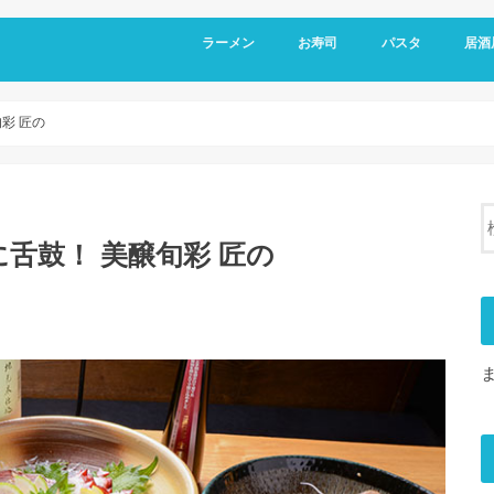
ラーメン
お寿司
パスタ
居酒
彩 匠の
舌鼓！ 美醸旬彩 匠の