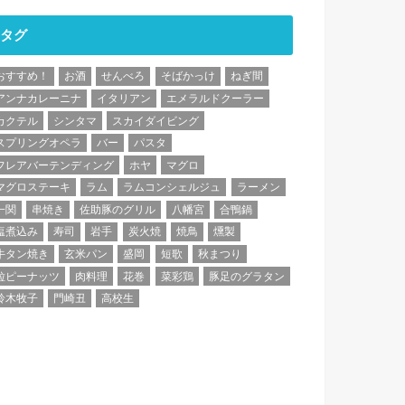
タグ
おすすめ！
お酒
せんべろ
そばかっけ
ねぎ間
アンナカレーニナ
イタリアン
エメラルドクーラー
カクテル
シンタマ
スカイダイビング
スプリングオペラ
バー
パスタ
フレアバーテンディング
ホヤ
マグロ
マグロステーキ
ラム
ラムコンシェルジュ
ラーメン
一関
串焼き
佐助豚のグリル
八幡宮
合鴨鍋
塩煮込み
寿司
岩手
炭火焼
焼鳥
燻製
牛タン焼き
玄米パン
盛岡
短歌
秋まつり
粒ピーナッツ
肉料理
花巻
菜彩鶏
豚足のグラタン
鈴木牧子
門崎丑
高校生