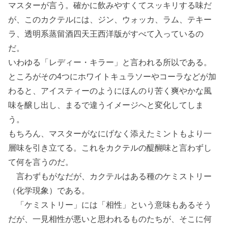
マスターが言う。確かに飲みやすくてスッキリする味だ
が、このカクテルには、ジン、ウォッカ、ラム、テキー
ラ、透明系蒸留酒四天王西洋版がすべて入っているの
だ。
いわゆる「レディー・キラー」と言われる所以である。
ところがその4つにホワイトキュラソーやコーラなどが加
わると、アイスティーのようにほんのり苦く爽やかな風
味を醸し出し、まるで違うイメージへと変化してしま
う。
もちろん、マスターがなにげなく添えたミントもより一
層味を引き立てる。これをカクテルの醍醐味と言わずし
て何を言うのだ。
言わずもがなだが、カクテルはある種のケミストリー
（化学現象）である。
「ケミストリー」には「相性」という意味もあるそう
だが、一見相性が悪いと思われるものたちが、そこに何