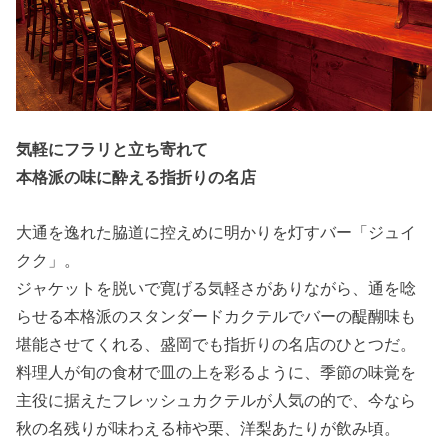
気軽にフラリと立ち寄れて
本格派の味に酔える指折りの名店
大通を逸れた脇道に控えめに明かりを灯すバー「ジュイ
クク」。
ジャケットを脱いで寛げる気軽さがありながら、通を唸
らせる本格派のスタンダードカクテルでバーの醍醐味も
堪能させてくれる、盛岡でも指折りの名店のひとつだ。
料理人が旬の食材で皿の上を彩るように、季節の味覚を
主役に据えたフレッシュカクテルが人気の的で、今なら
秋の名残りが味わえる柿や栗、洋梨あたりが飲み頃。