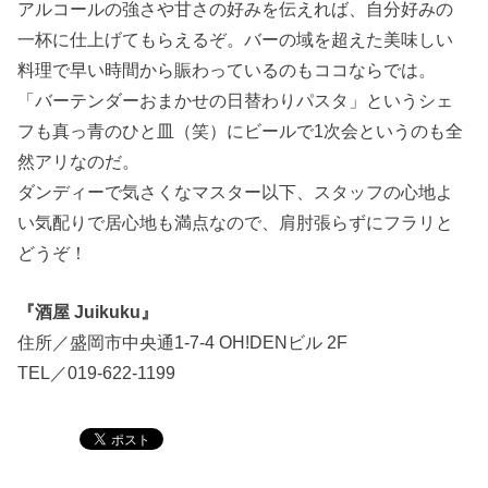
アルコールの強さや甘さの好みを伝えれば、自分好みの
一杯に仕上げてもらえるぞ。バーの域を超えた美味しい
料理で早い時間から賑わっているのもココならでは。
「バーテンダーおまかせの日替わりパスタ」というシェ
フも真っ青のひと皿（笑）にビールで1次会というのも全
然アリなのだ。
ダンディーで気さくなマスター以下、スタッフの心地よ
い気配りで居心地も満点なので、肩肘張らずにフラリと
どうぞ！
『酒屋 Juikuku』
住所／盛岡市中央通1-7-4 OH!DENビル 2F
TEL／019-622-1199