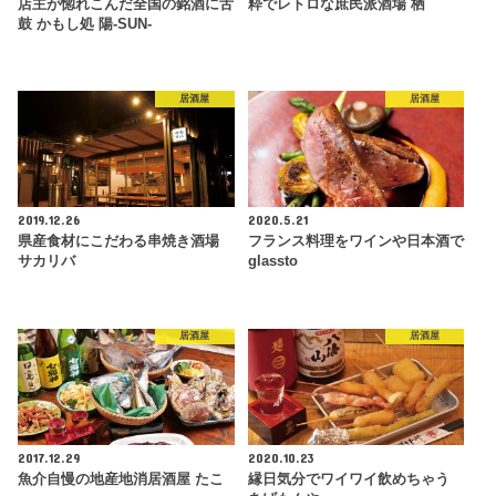
店主が惚れこんだ全国の銘酒に舌
粋でレトロな庶民派酒場 栖
鼓 かもし処 陽-SUN-
居酒屋
居酒屋
2019.12.26
2020.5.21
県産食材にこだわる串焼き酒場
フランス料理をワインや日本酒で
サカリバ
glassto
居酒屋
居酒屋
2017.12.29
2020.10.23
魚介自慢の地産地消居酒屋 たこ
縁日気分でワイワイ飲めちゃう