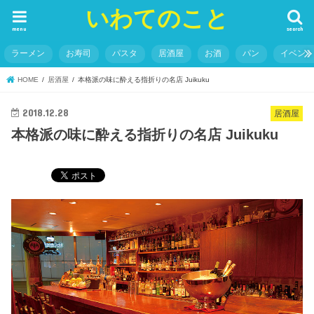
いわてのこと
menu
search
ラーメン
お寿司
パスタ
居酒屋
お酒
パン
イベン
HOME
居酒屋
本格派の味に酔える指折りの名店 Juikuku
2018.12.28
居酒屋
本格派の味に酔える指折りの名店 Juikuku