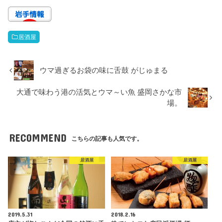
居酒屋
ウマ過ぎるお袋の味に舌鼓 がじゅまる
大通で味わう港の活気とウマ～い魚 盛岡さかな市
場。
RECOMMEND
こちらの記事も人気です。
居酒屋
居酒屋
2019.5.31
2018.2.16