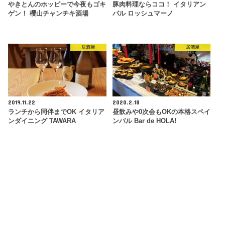
やきとんのホッピーで今夜もゴキ
豚肉料理ならココ！ イタリアン
ゲン！ 櫻山チャンチキ酒場
バル ロッシュマーノ
居酒屋
居酒屋
2019.11.22
2020.2.18
ランチから同伴までOK イタリア
昼飲みや0次会もOKの本格スペイ
ンダイニング TAWARA
ンバル Bar de HOLA!