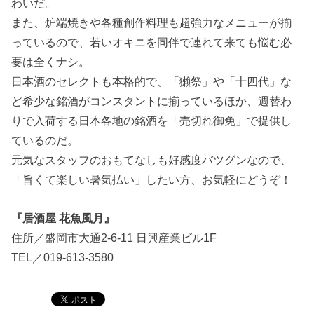
わいだ。
また、炉端焼きや各種創作料理も超強力なメニューが揃
っているので、若いオキニを同伴で連れて来ても悩む必
要は全くナシ。
日本酒のセレクトも本格的で、「獺祭」や「十四代」な
ど希少な銘酒がコンスタントに揃っているほか、週替わ
りで入荷する日本各地の銘酒を「売切れ御免」で提供し
ているのだ。
元気なスタッフのおもてなしも好感度バツグンなので、
「旨くて楽しい暑気払い」したい方、お気軽にどうぞ！
『居酒屋 花魚風月』
住所／盛岡市大通2-6-11 日興産業ビル1F
TEL／019-613-3580