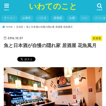
いわてのこと
menu
search
ラーメン
お寿司
パスタ
居酒屋
お酒
パン
イベン
HOME
居酒屋
魚と日本酒が自慢の隠れ家 居酒屋 花魚風月
2016.10.07
居酒屋
魚と日本酒が自慢の隠れ家 居酒屋 花魚風月