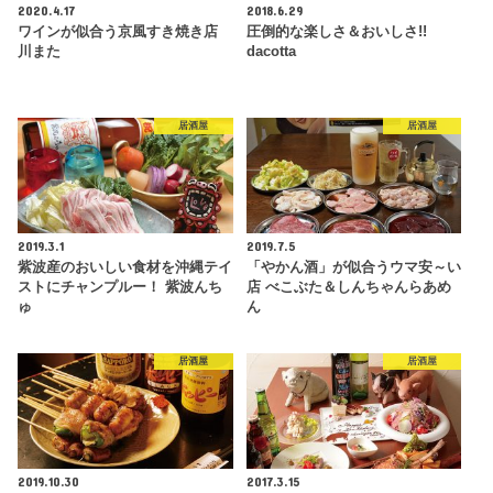
2020.4.17
2018.6.29
ワインが似合う京風すき焼き店
圧倒的な楽しさ＆おいしさ!!
川また
dacotta
居酒屋
居酒屋
2019.3.1
2019.7.5
紫波産のおいしい食材を沖縄テイ
「やかん酒」が似合うウマ安～い
ストにチャンプルー！ 紫波んち
店 べこぶた＆しんちゃんらあめ
ゅ
ん
居酒屋
居酒屋
2019.10.30
2017.3.15