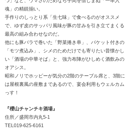
つ」など、ウマさのためなら手間を惜しまぬ「一串入
魂」の精鋭揃い。
手作りのしっとり系「生七味」で食べるのがオススメ
で、ゆず皮のサッパリ風味が豚の甘みを引き立てまくる
最高の組み合わせなのだ。
他にも豚バラで巻いた「野菜捲き串」、バケット付きの
「モツ煮込み」、シメのためだけでも寄りたい昔懐かし
い「酒場の中華そば」と、強力布陣がひしめく酒飲みの
オアシス。
昭和ノリでホッピーが気分の2階のテーブル席と、3階に
は屋根裏風の座敷まであるので、宴会利用もウェルカム
っす！
『櫻山チャンチキ酒場』
住所／盛岡市内丸5-1
TEL019-625-6161