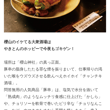
櫻山のイケてる大衆酒場は
やきとんのホッピーで今夜もゴキゲン！
場所は「櫻山神社」の真っ正面。
豚串の脂身したたる罪な煙を振りまいて、仕事帰りの渇
いた喉をウズウズさせる飲んべえホイホイ「チャンチキ
酒場」。
問答無用の人気商品「豚串」は、塩気で水分を抜いて
「熟成肉」のようなムッチリ食感に仕上げた「かしら」
や、チョリソーを軟骨で巻いたピリ辛な「チョリなんこ