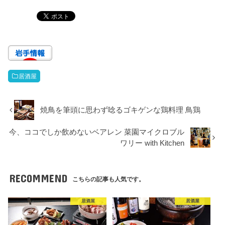
居酒屋
焼鳥を筆頭に思わず唸るゴキゲンな鶏料理 鳥鶏
今、ココでしか飲めないベアレン 菜園マイクロブル
ワリー with Kitchen
RECOMMEND
こちらの記事も人気です。
居酒屋
居酒屋