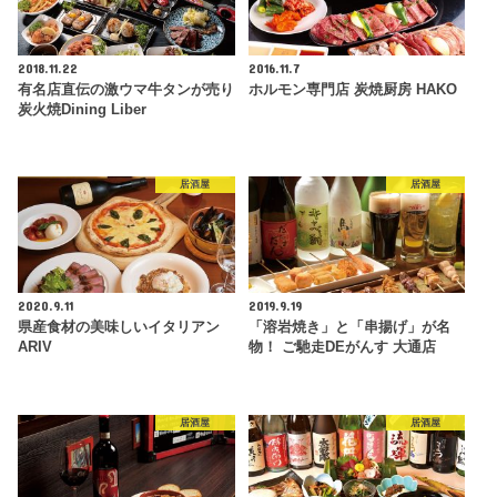
2018.11.22
2016.11.7
有名店直伝の激ウマ牛タンが売り
ホルモン専門店 炭焼厨房 HAKO
炭火焼Dining Liber
居酒屋
居酒屋
2020.9.11
2019.9.19
県産食材の美味しいイタリアン
「溶岩焼き」と「串揚げ」が名
ARIV
物！ ご馳走DEがんす 大通店
居酒屋
居酒屋