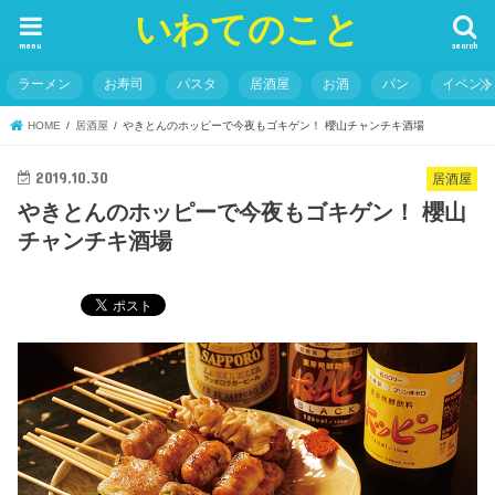
いわてのこと
menu
search
ラーメン
お寿司
パスタ
居酒屋
お酒
パン
イベン
HOME
居酒屋
やきとんのホッピーで今夜もゴキゲン！ 櫻山チャンチキ酒場
2019.10.30
居酒屋
やきとんのホッピーで今夜もゴキゲン！ 櫻山
チャンチキ酒場