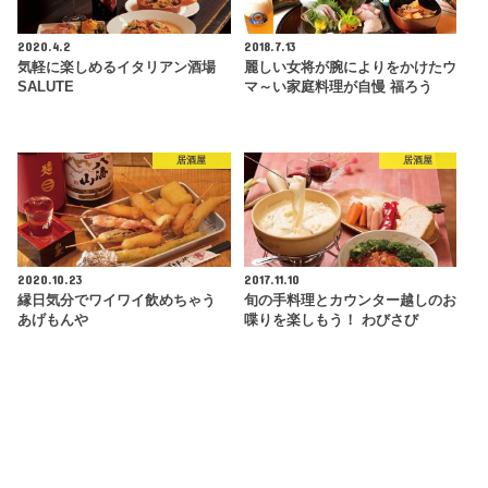
2020.4.2
2018.7.13
気軽に楽しめるイタリアン酒場
麗しい女将が腕によりをかけたウ
SALUTE
マ～い家庭料理が自慢 福ろう
居酒屋
居酒屋
2020.10.23
2017.11.10
縁日気分でワイワイ飲めちゃう
旬の手料理とカウンター越しのお
あげもんや
喋りを楽しもう！ わびさび