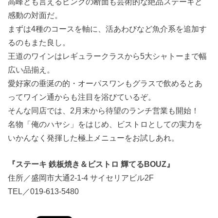
高峰とも言えるピンクの断面も芸術的な絶品ステーキと
感動の対面だ。
まずは4種のコースを軸に、活あわびなど魚介系を追加す
るのもまた良し。
王道のワインはレギュラークラスから5大シャトーまで幅
広い品揃え。
愛好家の垂涎の的・オーパスワンもグラスで飲めるとあ
ってワイン通からも注目を浴びているぞ。
そんな同店では、2月末から待望のランチ営業も開始！
名物「俺のハヤシ」をはじめ、ビストロとしての実力を
いかんなく発揮した極上メニューをお試しあれ。
『ステーキ 鉄板焼き＆ビストロ 輝てるBOUZ』
住所／盛岡市大通2-1-4 サイセリアビル2F
TEL／019-613-5480