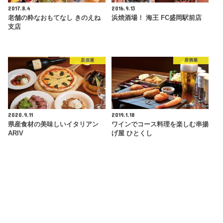
2017.8.4
2016.9.13
老舗の粋なおもてなし きのえね
浜焼酒場！ 海王 FC盛岡駅前店
支店
居酒屋
居酒屋
2020.9.11
2019.1.18
県産食材の美味しいイタリアン
ワインでコース料理を楽しむ串揚
ARIV
げ屋 ひとくし