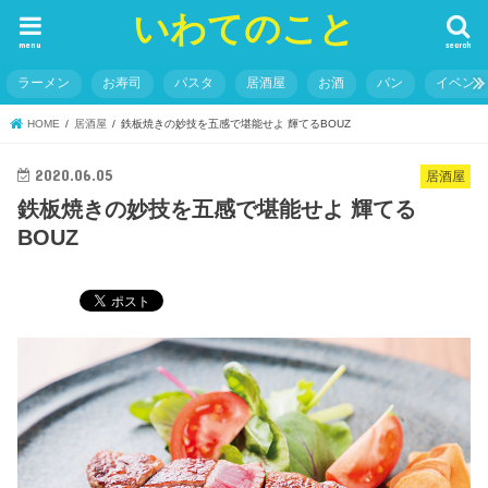
いわてのこと
menu
search
ラーメン
お寿司
パスタ
居酒屋
お酒
パン
イベン
HOME
居酒屋
鉄板焼きの妙技を五感で堪能せよ 輝てるBOUZ
2020.06.05
居酒屋
鉄板焼きの妙技を五感で堪能せよ 輝てる
BOUZ