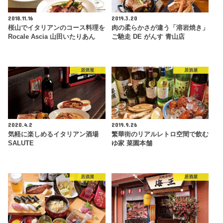
2018.11.16
2019.3.20
桜山でイタリアンのコース料理を
肉の柔らかさが違う「溶岩焼き」
Rocale Ascia 山田いたりあん
ご馳走 DE がんす 青山店
居酒屋
居酒屋
2020.4.2
2019.9.26
気軽に楽しめるイタリアン酒場
繁華街のリアルレトロ空間で飲む
SALUTE
ゆ家 菜園本舗
居酒屋
居酒屋